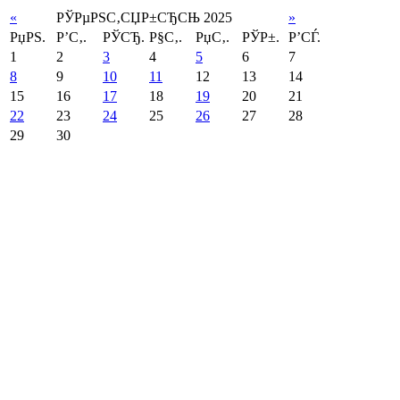
«
РЎРµРЅС‚СЏР±СЂСЊ 2025
»
РџРЅ.
Р’С‚.
РЎСЂ.
Р§С‚.
РџС‚.
РЎР±.
Р’СЃ.
1
2
3
4
5
6
7
8
9
10
11
12
13
14
15
16
17
18
19
20
21
22
23
24
25
26
27
28
29
30