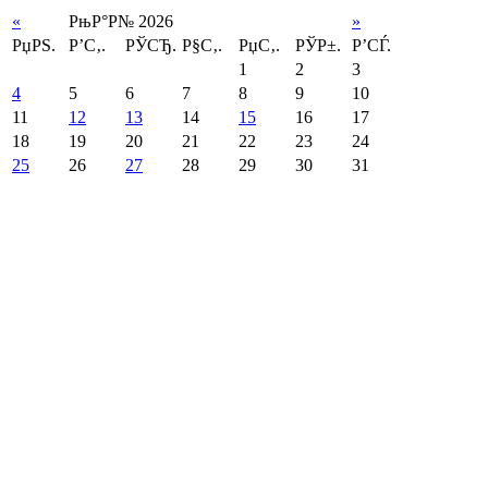
«
РњР°Р№ 2026
»
РџРЅ.
Р’С‚.
РЎСЂ.
Р§С‚.
РџС‚.
РЎР±.
Р’СЃ.
1
2
3
4
5
6
7
8
9
10
11
12
13
14
15
16
17
18
19
20
21
22
23
24
25
26
27
28
29
30
31