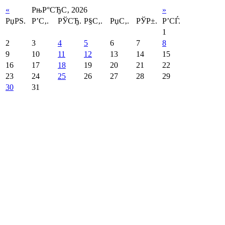
«
РњР°СЂС‚ 2026
»
РџРЅ.
Р’С‚.
РЎСЂ.
Р§С‚.
РџС‚.
РЎР±.
Р’СЃ.
1
2
3
4
5
6
7
8
9
10
11
12
13
14
15
16
17
18
19
20
21
22
23
24
25
26
27
28
29
30
31